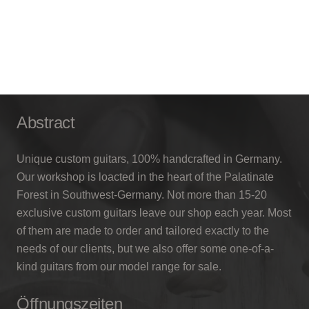
schönen hellen und transparenten Ton, der bisweilen
leicht spröde klingt.
Abstract
Unique custom guitars, 100% handcrafted in Germany.
Our workshop is loacted in the heart of the Palatinate
Forest in Southwest-Germany. Not more than 15-20
exclusive custom guitars leave our shop each year. Most
of them are made to order and tailored exactly to the
needs of our clients, but we also offer some one-of-a-
kind guitars from our model range for sale.
Öffnungszeiten