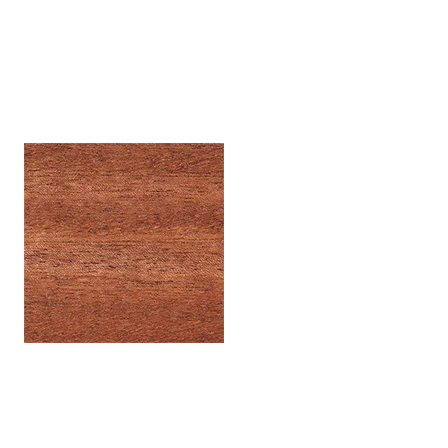
Vogelaugenahorn (Birdseyemaple)
Ebenfalls eine
Wuchsanomalie, bei der viele kleine Ästchen im Holz
eingeschlossen sind – die „Vogelaugen“. Sehr dekorativ.
Ansonsten gilt das gleiche wie für Riegelahorn.
Mahagoni
Recht hartes Holz mit ausgezeichneter
Standfestigkeit und Schwingungsübertragung, daher
sehr schöne Ansprache, warmer Sound und langes