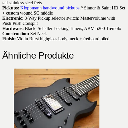
tall stainless steel frets
Pickups:
Kloppmann handwound pickups
// Sinner & Saint HB Set
+ custom wound SC middle
Electronic:
3-Way Pickup selector switch; Mastervolume with
Push-Push Coilsplit
Hardware:
Black; Schaller Locking Tuners; ABM 5200 Tremolo
Construction:
Set Neck
Finish:
Violin Burst highgloss body; neck + fretboard oiled
Ähnliche Produkte