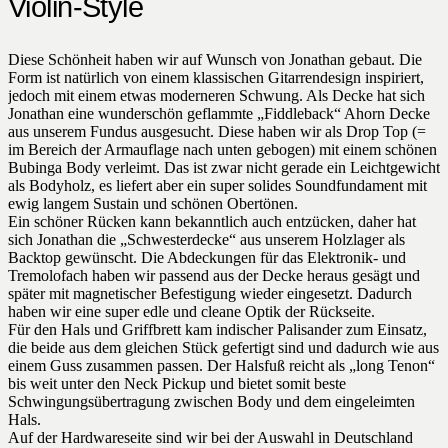
Violin-Style
Diese Schönheit haben wir auf Wunsch von Jonathan gebaut. Die
Form ist natürlich von einem klassischen Gitarrendesign inspiriert,
jedoch mit einem etwas moderneren Schwung. Als Decke hat sich
Jonathan eine wunderschön geflammte „Fiddleback“ Ahorn Decke
aus unserem Fundus ausgesucht. Diese haben wir als Drop Top (=
im Bereich der Armauflage nach unten gebogen) mit einem schönen
Bubinga Body verleimt. Das ist zwar nicht gerade ein Leichtgewicht
als Bodyholz, es liefert aber ein super solides Soundfundament mit
ewig langem Sustain und schönen Obertönen.
Ein schöner Rücken kann bekanntlich auch entzücken, daher hat
sich Jonathan die „Schwesterdecke“ aus unserem Holzlager als
Backtop gewünscht. Die Abdeckungen für das Elektronik- und
Tremolofach haben wir passend aus der Decke heraus gesägt und
später mit magnetischer Befestigung wieder eingesetzt. Dadurch
haben wir eine super edle und cleane Optik der Rückseite.
Für den Hals und Griffbrett kam indischer Palisander zum Einsatz,
die beide aus dem gleichen Stück gefertigt sind und dadurch wie aus
einem Guss zusammen passen. Der Halsfuß reicht als „long Tenon“
bis weit unter den Neck Pickup und bietet somit beste
Schwingungsübertragung zwischen Body und dem eingeleimten
Hals.
Auf der Hardwareseite sind wir bei der Auswahl in Deutschland