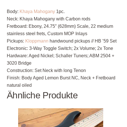
Body:
Khaya Mahogany
1pc.
Neck:
Khaya Mahogany with Carbon rods
Fretboard
: Ebony, 24.75″ (628mm) Scale, 22 medium
stainless steel frets, Custom MOP Inlays
Pickups
:
Kloppmann
handwound pickups // HB ’59 Set
Electronic
: 3-Way Toggle Switch; 2x Volume; 2x Tone
Hardware
: Aged Nickel; Schaller Tuners; ABM 2504 +
3020 Bridge
Construction
: Set Neck with long Tenon
Finish
: Body Aged Lemon Burst NC, Neck + Fretboard
natural oiled
Ähnliche Produkte