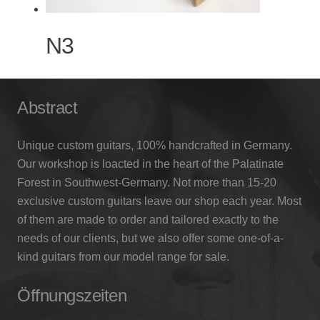
N3
Abstract
Unique custom guitars, 100% handcrafted in Germany.
Our workshop is loacted in the heart of the Palatinate
Forest in Southwest-Germany. Not more than 15-20
exclusive custom guitars leave our shop each year. Most
of them are made to order and tailored exactly to the
needs of our clients, but we also offer some one-of-a-
kind guitars from our model range for sale.
Öffnungszeiten