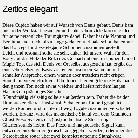
Zeitlos elegant
Diese Cupido haben wir auf Wunsch von Denis gebaut. Denis kam
uns in der Werkstatt besuchen und hatte schon viele konkrete Ideen
für seine persönliche Traumgitarre dabei. Daher hat die Planung und
Beratung auch nicht allzu lange gedauert und bald schon hatten wir
das Konzept für diese elegante Schönheit zusammen gestellt.
Leicht und resonant sollte sie sein, daher fiel unsere Wahl für den
Body auf das Holz der Rotzeder. Gepaart mit einem schönen flamed
Maple Top, das sich Denis vor Ort selbst ausgesucht hat, ergibt das
eine sehr vielseitige Basis von einen ansoluten Sahneton mit
schneller Ansprache, einem wamen aber trotzdem recht crispen
Sound mit vielen glockigen Obertönen. Der eingeleimte Hals macht
den ganzen Ton noch etwas weicher und liefert mit dem langen
Halsfuß ein prächtiges Sustain.
SOundmäßig vielseitig sollte sie außerdem sein. Daher die beiden
Humbucker, die via Push-Push Schalter am Tonpoti gesplittet
werden können und mit dem 3-weg Toggle zusammen verschaltet
werden. Ergänzt wird das magnetische Signal von dem Graphtech
Ghost Piezo System, das (fast) authentische Steelstring
Gitarrensounds liefert. Das Piezo und magnetische Signal kann
entweder einzeln oder gemischt ausgegeben werden, oder über die
Stereobuchse sogar über zwei komplett getrennte Signalwege