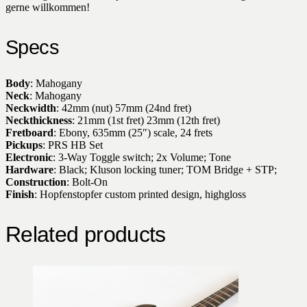
gerne willkommen!
Specs
Body
: Mahogany
Neck
: Mahogany
Neckwidth
: 42mm (nut) 57mm (24nd fret)
Neckthickness
: 21mm (1st fret) 23mm (12th fret)
Fretboard
: Ebony, 635mm (25″) scale, 24 frets
Pickups
: PRS HB Set
Electronic
: 3-Way Toggle switch; 2x Volume; Tone
Hardware
: Black; Kluson locking tuner; TOM Bridge + STP;
Construction
: Bolt-On
Finish
: Hopfenstopfer custom printed design, highgloss
Related products